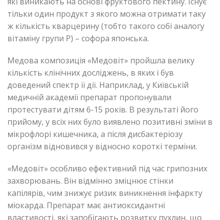
які виникають на основі фруктового пектину. Існує
тільки один продукт з якого можна отримати таку
ж кількість кварцерину (тобто такого собі аналогу
вітаміну групи Р) – софора японська.
Медова композиція «Медовіт» пройшла велику
кількість клінічних досліджень, в яких і був
доведений спектр її дії. Наприклад, у Київській
медичній академії препарат пропонували
протестувати дітям 6-15 років. В результаті його
прийому, у всіх них було виявлено позитивні зміни в
мікрофлорі кишечника, а після дисбактеріозу
організм відновився у відносно короткі терміни.
«Медовіт» особливо ефективний під час грипозних
захворювань. Він відмінно зміцнює стінки
капілярів, чим знижує ризик виникнення інфаркту
міокарда. Препарат має антиоксидантні
властивості, які запобігають розвитку пухлин, що