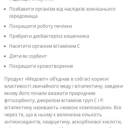
Позбавити організм від наслідків зовнішнього
середовища
Покращити роботу печінки
Прибрати дисбактеріоз кишечника
Наситити організм вітаміном С
Діяти як сорбент
Покращити кровотворення
Продукт «Медовіт» об’єднав в собі всі корисні
властивості звичайного меду і вітапектину, завдяки
якому його почали вважати природним
фітосорбенту, джерелом вітамінів груп С і Р.
вітапектину називають «живою композицією». Все
через те, що в ньому є величезна кількість
антиоксидантів, кварцетину, аскорбінової кислоти,