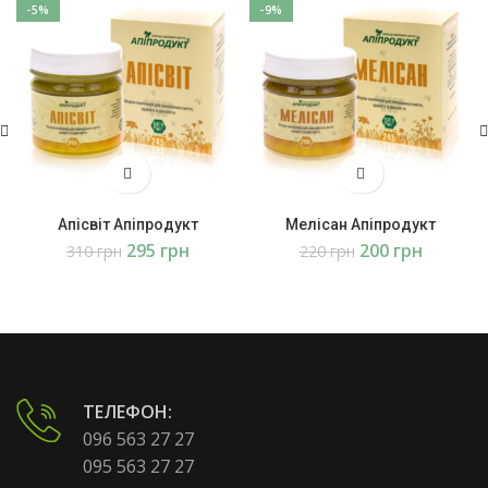
-5%
-9%
Апісвіт Апіпродукт
Мелісан Апіпродукт
295
грн
200
грн
310
грн
220
грн
ТЕЛЕФОН:
096 563 27 27
095 563 27 27