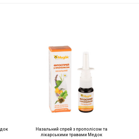
-6%
едок
Назальний спрей з прополісом та
Бджо
лікарськими травами Медок