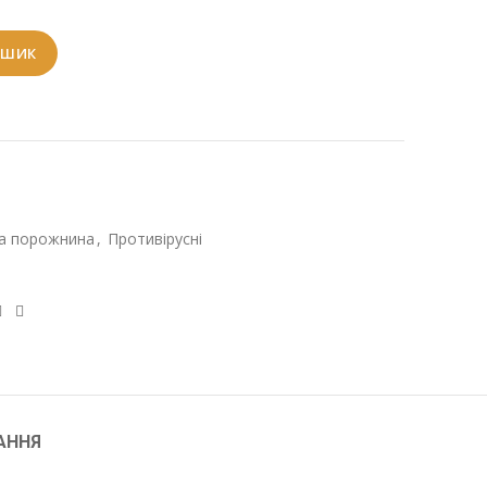
ОШИК
ова порожнина
,
Противірусні
АННЯ