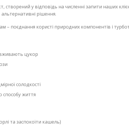
т, створений у відповідь на численні запити наших клієн
альтернативні рішення.
м – поєднання користі природних компонентів і турбот
е вживають цукор
кози
мірної солодкості
о способу життя
орлі та заспокоїти кашель)