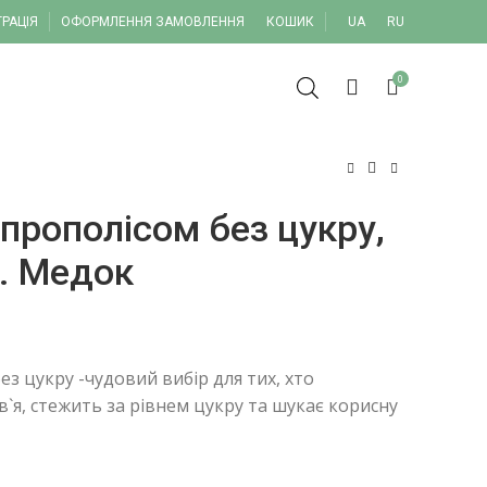
ТРАЦІЯ
ОФОРМЛЕННЯ ЗАМОВЛЕННЯ
КОШИК
UA
RU
0
прополісом без цукру,
т. Медок
з цукру -чудовий вибір для тих, хто
в`я, стежить за рівнем цукру та шукає корисну