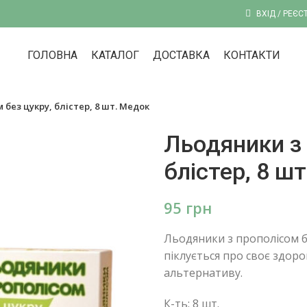
ВХІД / РЕЄС
ГОЛОВНА
КАТАЛОГ
ДОСТАВКА
КОНТАКТИ
без цукру, блістер, 8 шт. Медок
Льодяники з 
блістер, 8 ш
грн
Льодяники з прополісом бе
піклується про своє здоро
альтернативу.
К-ть: 8 шт.