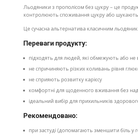
Льодяники з прополісом без цукру – це продук
контролюють споживання цукру або шукають 
Це сучасна альтернатива класичним льодяника
Переваги продукту:
підходять для людей, які обмежують або н
не спричиняють різких коливань рівня глю
не сприяють розвитку карієсу
комфортні для щоденного вживання без над
ідеальний вибір для прихильників здоровог
Рекомендовано:
при застуді (допомагають зменшити біль у г