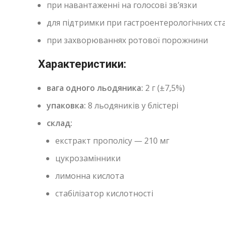
при навантаженні на голосові зв’язки
для підтримки при гастроентерологічних ст
при захворюваннях ротової порожнини
Характеристики:
вага одного льодяника:
2 г (±7,5%)
упаковка:
8 льодяників у блістері
склад:
екстракт прополісу — 210 мг
цукрозамінники
лимонна кислота
стабілізатор кислотності