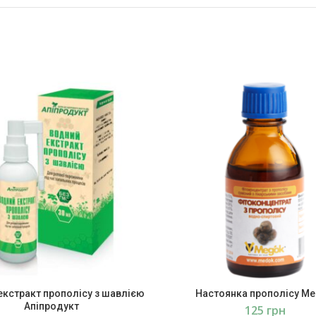
екстракт прополісу з шавлією
Настоянка прополісу М
Апіпродукт
грн