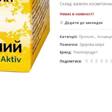
Склад: вазелін косметични
Немає в наявності
Додати до закладок
Категорії:
Прополіс
,
Космеце
Позначка:
Здорова шкіра
Бренд:
Пчелопродукт
Поділитися