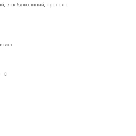
й, віск бджолиний, прополіс
втика