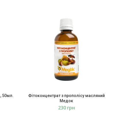
, 50мл.
Фітоконцентрат з прополісу масляний
Пропол
Медок
грн