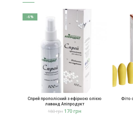
-6%
Спрей прополісний з ефірною олією
Фіто 
лаванд Апіпродукт
170
грн
180
грн