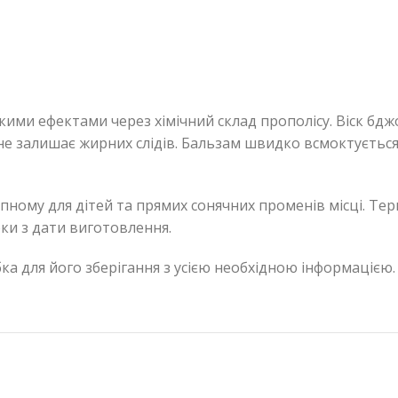
ими ефектами через хімічний склад прополісу. Віск бдж
не залишає жирних слідів. Бальзам швидко всмоктується 
упному для дітей та прямих сонячних променів місці. Те
ки з дати виготовлення.
ка для його зберігання з усією необхідною інформацією.