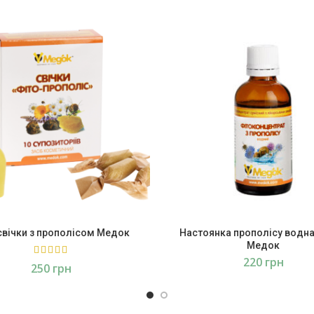
свічки з прополісом Медок
Настоянка прополісу водна
Медок
грн
грн