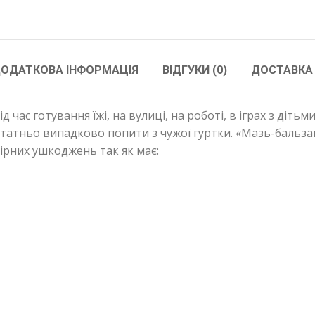
ОДАТКОВА ІНФОРМАЦІЯ
ВІДГУКИ (0)
ДОСТАВКА
 час готування їжі, на вулиці, на роботі, в іграх з діть
остатньо випадково попити з чужої гуртки. «Мазь-баль
ірних ушкоджень так як має: