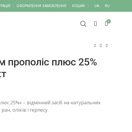
ТРАЦІЯ
ОФОРМЛЕННЯ ЗАМОВЛЕННЯ
КОШИК
UA
RU
0
м прополіс плюс 25%
кт
люс 25%» – відмінний засіб на натуральних
ран, опіків і герпесу.