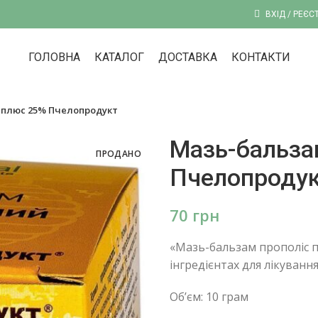
ВХІД / РЕЄС
ГОЛОВНА
КАТАЛОГ
ДОСТАВКА
КОНТАКТИ
 плюс 25% Пчелопродукт
Мазь-бальза
ПРОДАНО
Пчелопроду
грн
«Мазь-бальзам прополіс п
інгредієнтах для лікування 
Об’єм: 10 грам