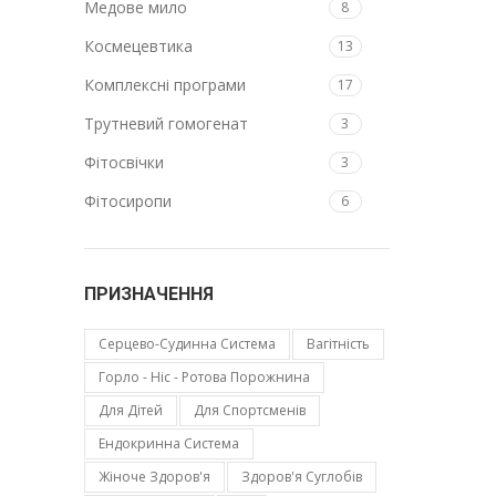
Медове мило
8
Космецевтика
13
Комплексні програми
17
Трутневий гомогенат
3
Фітосвічки
3
Фітосиропи
6
ПРИЗНАЧЕННЯ
Cерцево-Судинна Система
Вагітність
Горло - Ніс - Ротова Порожнина
Для Дітей
Для Спортсменів
Ендокринна Система
Жіноче Здоров'я
Здоров'я Суглобів