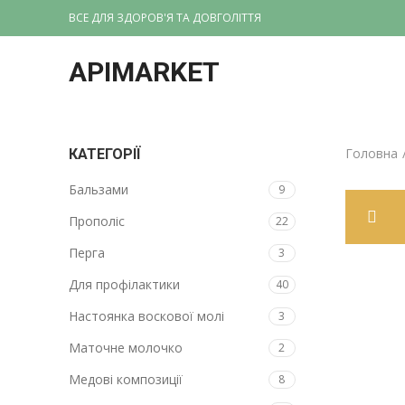
ВСЕ ДЛЯ ЗДОРОВ'Я ТА ДОВГОЛІТТЯ
APIMARKET
Головна
КАТЕГОРІЇ
Бальзами
9
Прополіс
22
Перга
3
Для профілактики
40
Настоянка воскової молі
3
Маточне молочко
2
Медові композиції
8