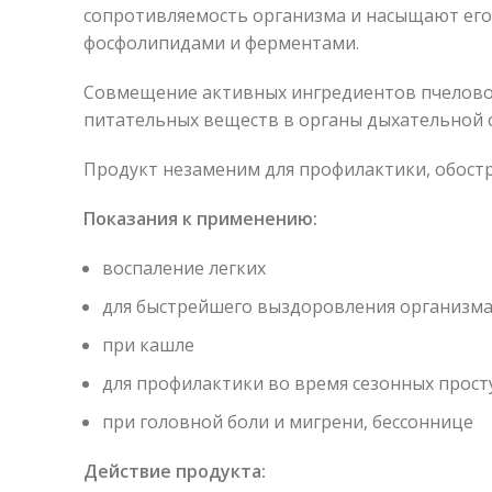
сопротивляемость организма и насыщают ег
фосфолипидами и ферментами.
Совмещение активных ингредиентов пчеловод
питательных веществ в органы дыхательной 
Продукт незаменим для профилактики, обостре
Показания к применению:
воспаление легких
для быстрейшего выздоровления организма
при кашле
для профилактики во время сезонных прос
при головной боли и мигрени, бессоннице
Действие продукта: