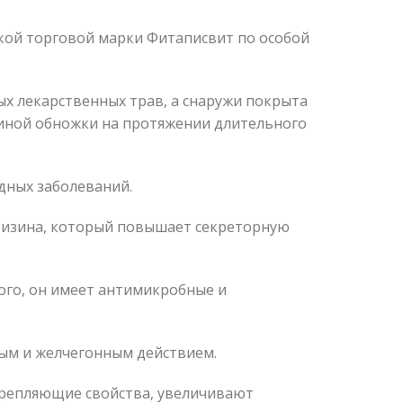
ской торговой марки Фитаписвит по особой
ых лекарственных трав, а снаружи покрыта
линой обножки на протяжении длительного
дных заболеваний.
ризина, который повышает секреторную
того, он имеет антимикробные и
ым и желчегонным действием.
репляющие свойства, увеличивают