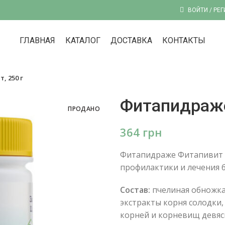
ВОЙТИ / РЕ
ГЛАВНАЯ
КАТАЛОГ
ДОСТАВКА
КОНТАКТЫ
 250 г
Фитапидраже
ПРОДАНО
грн
Фитапидраже Фитапивит —
профилактики и лечения 
Состав:
пчелиная обножка
экстракты корня солодки,
корней и корневищ девяси