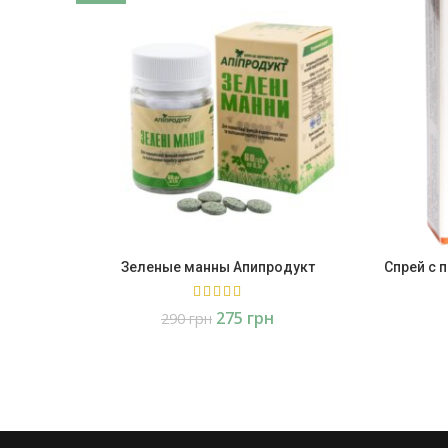
Зеленые манны Апипродукт
Спрей с 
275
грн
290
грн