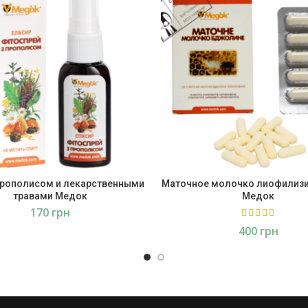
прополисом и лекарственными
Маточное молочко лиофилиз
травами Медок
Медок
грн
грн