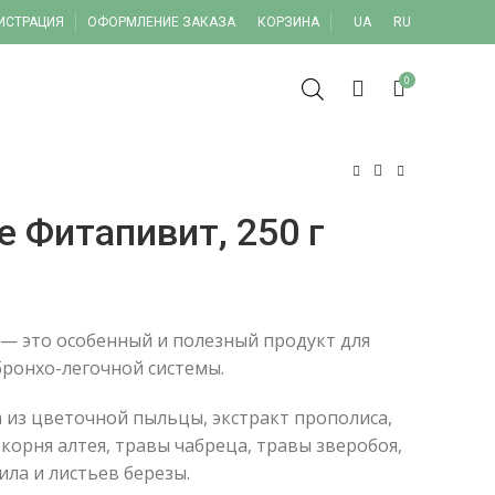
ГИСТРАЦИЯ
ОФОРМЛЕНИЕ ЗАКАЗА
КОРЗИНА
UA
RU
0
 Фитапивит, 250 г
 это особенный и полезный продукт для
бронхо-легочной системы.
 из цветочной пыльцы, экстракт прополиса,
 корня алтея, травы чабреца, травы зверобоя,
ла и листьев березы.