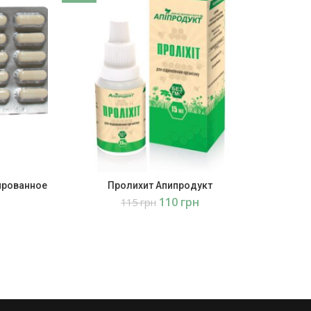
ированное
Пролихит Апипродукт
л
110
грн
115
грн