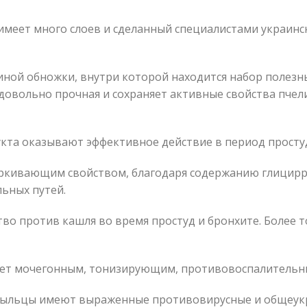
имеет много слоев и сделанный специалистами украин
иной обножки, внутри которой находится набор полезн
 довольно прочная и сохраняет активные свойства пче
та оказывают эффективное действие в период просту
харкивающим свойством, благодаря содержанию глицир
ьных путей.
тво против кашля во время простуд и бронхите. Более 
ает мочегонным, тонизирующим, противовоспалительн
 пыльцы имеют выраженные противовирусные и общеук