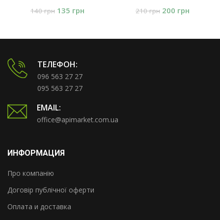
135
грн
200
грн
140
грн
210
грн
ТЕЛЕФОН:
096 563 27 27
095 563 27 27
EMAIL:
office@apimarket.com.ua
ИНФОРМАЦИЯ
Про компанію
Договір публічної оферти
Оплата и доставка