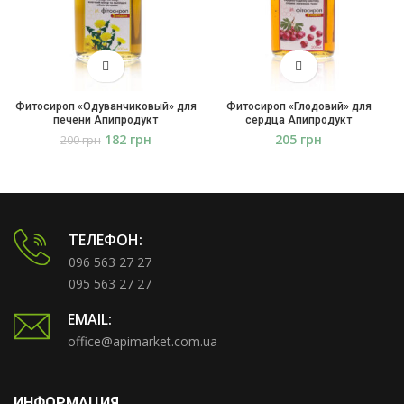
Фитосироп «Одуванчиковый» для
Фитосироп «Глодовий» для
печени Апипродукт
сердца Апипродукт
182
грн
грн
200
грн
ТЕЛЕФОН:
096 563 27 27
095 563 27 27
EMAIL:
office@apimarket.com.ua
ИНФОРМАЦИЯ