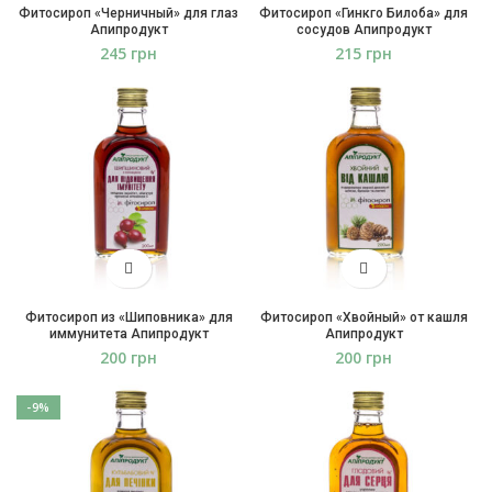
Фитосироп «Черничный» для глаз
Фитосироп «Гинкго Билоба» для
Апипродукт
сосудов Апипродукт
грн
грн
Фитосироп из «Шиповника» для
Фитосироп «Хвойный» от кашля
иммунитета Апипродукт
Апипродукт
грн
грн
-9%