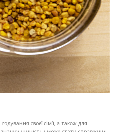
одування своєї сім’ї, а також для
значну цінність і може стати справжнім