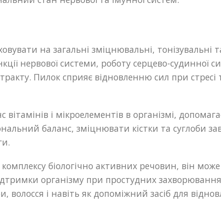
вувати на загальні зміцнювальні, тонізувальні т
кції нервової системи, роботу серцево-судинної 
о тракту. Пилок сприяє відновленню сил при стре
 вітамінів і мікроелементів в організмі, допомаг
альний баланс, зміцнювати кістки та суглоби зав
ги.
комплексу біологічно активних речовин, він може 
підтримки організму при простудних захворюваннях 
 волосся і навіть як допоміжний засіб для відно