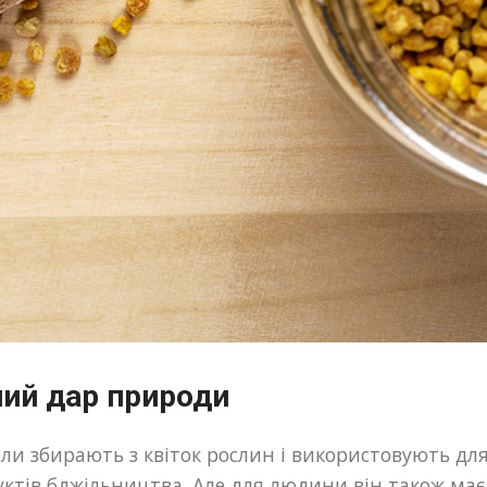
ний дар природи
и збирають з квіток рослин і використовують для г
тів бджільництва. Але для людини він також має 