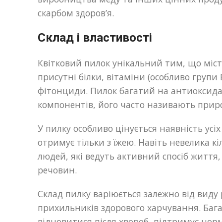
скарбом здоров’я.
Склад і властивості
Квітковий пилок унікальний тим, що міст
присутні білки, вітаміни (особливо групи B
фітонциди. Пилок багатий на антиоксидан
компонентів, його часто називають прир
У пилку особливо цінується наявність ус
отримує тільки з їжею. Навіть невелика к
людей, які ведуть активний спосіб життя
речовин.
Склад пилку варіюється залежно від виду
прихильників здорового харчування. Баг
відновитися після хвороб, підтримує нор