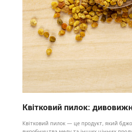
Квітковий пилок: дивовиж
Квітковий пилок — це продукт, який бджол
виробництва меду та інших цінних продук