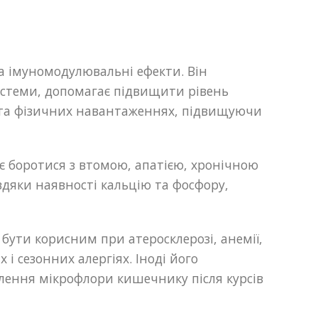
а імуномодулювальні ефекти. Він
системи, допомагає підвищити рівень
сі та фізичних навантаженнях, підвищуючи
ає боротися з втомою, апатією, хронічною
дяки наявності кальцію та фосфору,
бути корисним при атеросклерозі, анемії,
і сезонних алергіях. Іноді його
влення мікрофлори кишечнику після курсів