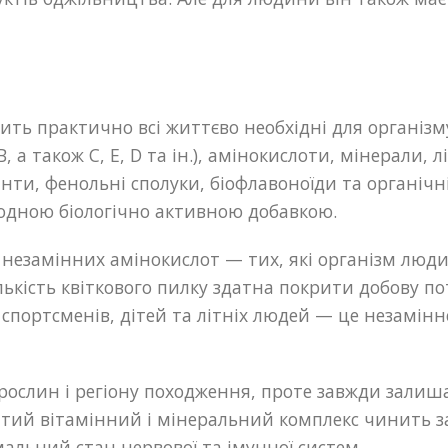
ить практично всі життєво необхідні для організ
, а також C, E, D та ін.), амінокислоти, мінерали,
ти, фенольні сполуки, біофлавоноїди та органічн
одною біологічно активною добавкою.
іх незамінних амінокислот — тих, які організм люд
ількість квіткового пилку здатна покрити добову п
, спортсменів, дітей та літніх людей — це незамі
 рослин і регіону походження, проте завжди залиш
атий вітамінний і мінеральний комплекс чинить 
мальний стан нервової та імунної систем.