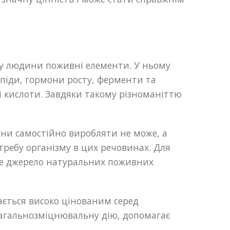
му людини поживні елементи. У ньому
 ліпіди, гормони росту, ферменти та
і кислоти. Завдяки такому різноманіттю
ини самостійно виробляти не може, а
отребу організму в цих речовинах. Для
нне джерело натуральних поживних
ається високо цінованим серед
загальнозміцнювальну дію, допомагає