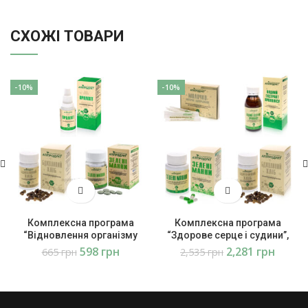
СХОЖІ ТОВАРИ
-10%
-10%
Комплексна програма
Комплексна програма
“Відновлення організму
“Здорове серце і судини”,
після COVID-19”, Етап 2
Етап 2 Апіпродукт
598
грн
2,281
грн
665
грн
2,535
грн
Апіпродукт