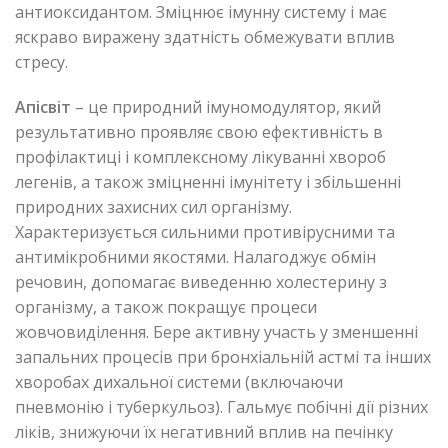
антиоксидантом. Зміцнює імунну систему і має
яскраво виражену здатність обмежувати вплив
стресу.
Апісвіт
– це природний імуномодулятор, який
результативно проявляє свою ефективність в
профілактиці і комплексному лікуванні хвороб
легенів, а також зміцненні імунітету і збільшенні
природних захисних сил організму.
Характеризується сильними противірусними та
антимікробними якостями. Налагоджує обмін
речовин, допомагає виведенню холестерину з
організму, а також покращує процеси
жовчовиділення. Бере активну участь у зменшенні
запальних процесів при бронхіальній астмі та інших
хворобах дихальної системи (включаючи
пневмонію і туберкульоз). Гальмує побічні дії різних
ліків, знижуючи їх негативний вплив на печінку