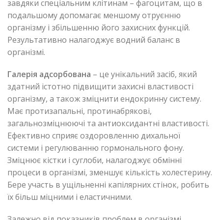
завдяки спеціальним клітинам – фагоцитам, що в
подальшому допомагає меншому отруєнню
організму і збільшенню його захисних функцій.
Результативно налагоджує водний баланс в
організмі.
Галерія адсорбована
– це унікальний засіб, який
здатний істотно підвищити захисні властивості
організму, а також зміцнити ендокринну систему.
Має протизапальні, протинабрякові,
загальнозміцнюючі та антиоксидантні властивості.
Ефективно сприяє оздоровленню дихальної
системи і регулюванню гормонального фону.
Зміцнює кістки і суглоби, налагоджує обмінні
процеси в організмі, зменшує кількість холестерину.
Бере участь в ущільненні капілярних стінок, робить
їх більш міцними і еластичними.
Залежно від показників проблем в організмі