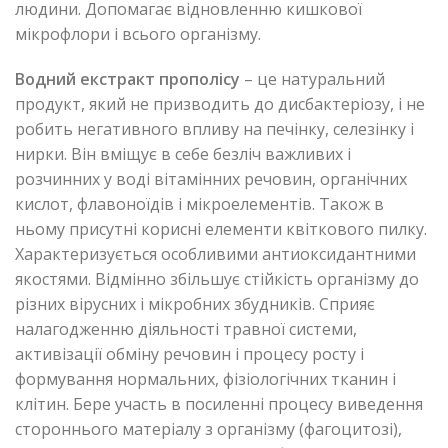
людини. Допомагає відновленню кишкової
мікрофлори і всього організму.
Водний екстракт прополісу
– це натуральний
продукт, який не призводить до дисбактеріозу, і не
робить негативного впливу на печінку, селезінку і
нирки. Він вміщує в себе безліч важливих і
розчинних у воді вітамінних речовин, органічних
кислот, флавоноїдів і мікроелементів. Також в
ньому присутні корисні елементи квіткового пилку.
Характеризується особливими антиоксидантними
якостями. Відмінно збільшує стійкість організму до
різних вірусних і мікробних збудників. Сприяє
налагодженню діяльності травної системи,
активізації обміну речовин і процесу росту і
формування нормальних, фізіологічних тканин і
клітин. Бере участь в посиленні процесу виведення
стороннього матеріалу з організму (фагоцитозі),