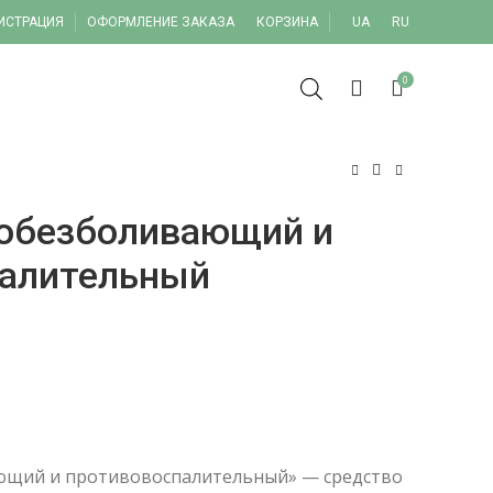
ГИСТРАЦИЯ
ОФОРМЛЕНИЕ ЗАКАЗА
КОРЗИНА
UA
RU
0
обезболивающий и
палительный
грн
грн
ющий и противовоспалительный» — средство