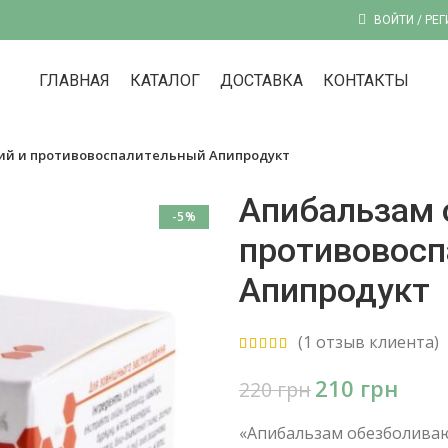
ВОЙТИ / РЕ
ГЛАВНАЯ
КАТАЛОГ
ДОСТАВКА
КОНТАКТЫ
й и противовоспалительный Апипродукт
Апибальзам 
-5%
противовос
Апипродукт
(
1
отзыв клиента)
210
грн
220
грн
«Апибальзам обезболива