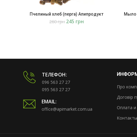
Пчелиный хлеб (перга) Апипродукт
Мыло 
245
грн
260
грн
ТЕЛЕФОН:
ИНФОР
096 563 27 27
Про комп
095 563 27 27
Договір п
EMAIL:
Оплата и
office@apimarket.com.ua
Контакт