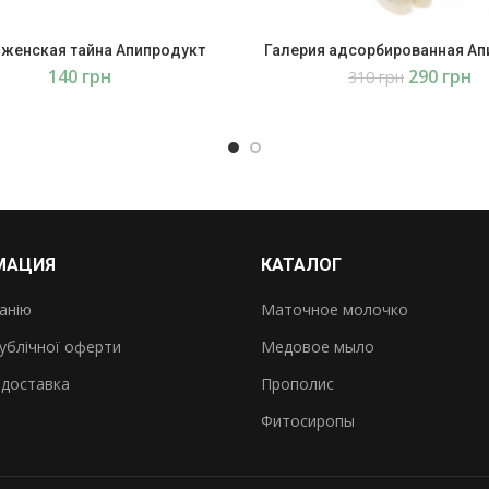
женская тайна Апипродукт
Галерия адсорбированная Ап
грн
290
грн
310
грн
МАЦИЯ
КАТАЛОГ
анію
Маточное молочко
ублічної оферти
Медовое мыло
 доставка
Прополис
ы
Фитосиропы