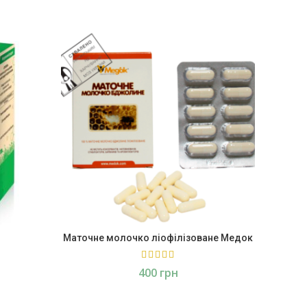
Маточне молочко ліофілізоване Медок
Фіт
грн