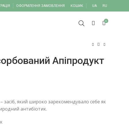
ТРАЦІЯ
ОФОРМЛЕННЯ ЗАМОВЛЕННЯ
КОШИК
UA
RU
0
сорбований Апіпродукт
грн
грн
– засіб, який широко зарекомендувало себе як
иродний антибіотик.
ук