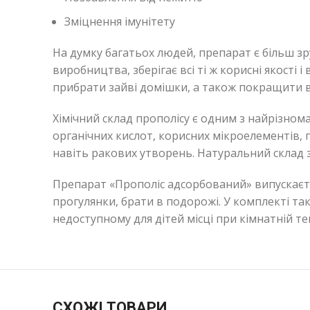
Зміцнення імунітету
На думку багатьох людей, препарат є більш зр
виробництва, зберігає всі ті ж корисні якості
прибрати зайві домішки, а також покращити в
Хімічний склад прополісу є одним з найрізном
органічних кислот, корисних мікроелементів, п
навіть ракових утворень. Натуральний склад з
Препарат «Прополіс адсорбований» випускаєтьс
прогулянки, брати в подорожі. У комплекті так
недоступному для дітей місці при кімнатній те
СХОЖІ ТОВАРИ