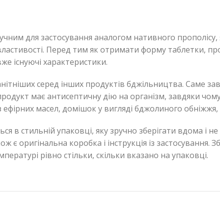
учним для застосування аналогом нативного прополісу, 
 і властивості. Перед тим як отримати форму таблетки, п
же існуючі характеристики.
анітніших серед інших продуктів бджільництва. Саме зав
родукт має антисептичну дію на організм, завдяки чому по
 ефірних масел, домішок у вигляді бджолиного обніжжя, 
я в стильній упаковці, яку зручно зберігати вдома і не
ож є оригінальна коробка і інструкція із застосування. 
мпературі рівно стільки, скільки вказано на упаковці.