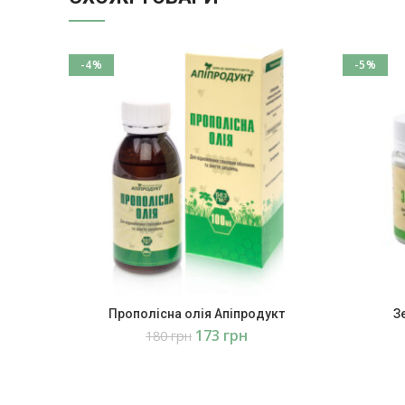
-4%
-5%
Прополісна олія Апіпродукт
З
173
грн
180
грн