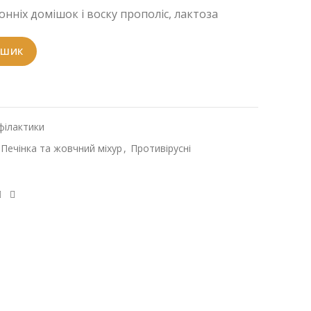
нніх домішок і воску прополіс, лактоза
ОШИК
філактики
Печінка та жовчний міхур
,
Противірусні