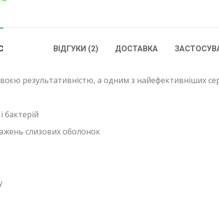
С
ВІДГУКИ (2)
ДОСТАВКА
ЗАСТОСУВ
воєю результативністю, а одним з найефективніших сер
і бактерій
ражень слизових оболонок
у