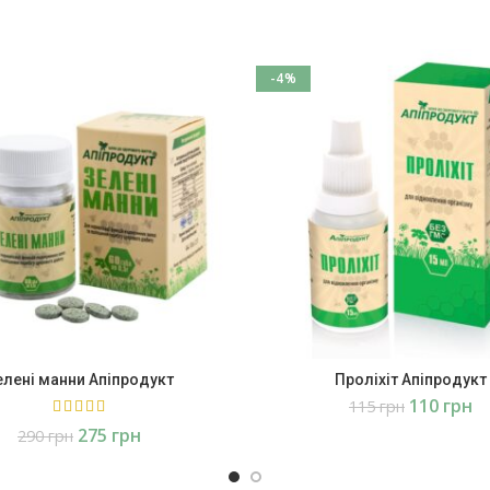
-4%
елені манни Апіпродукт
Проліхіт Апіпродукт
110
грн
115
грн
275
грн
290
грн