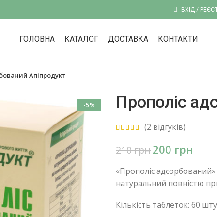
ВХІД / РЕЄС
ГОЛОВНА
КАТАЛОГ
ДОСТАВКА
КОНТАКТИ
бований Апіпродукт
Прополіс ад
-5%
(
2
відгуків)
200
грн
210
грн
«Прополіс адсорбований» 
натуральний повністю пр
Кількість таблеток: 60 шт