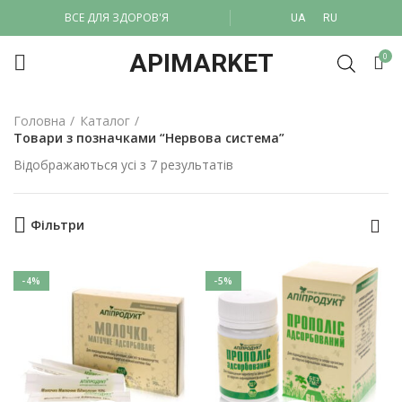
ВСЕ ДЛЯ ЗДОРОВ'Я
UA
RU
APIMARKET
0
Головна
Каталог
Товари з позначками “Нервова система”
Відображаються усі з 7 результатів
Фільтри
-4%
-5%