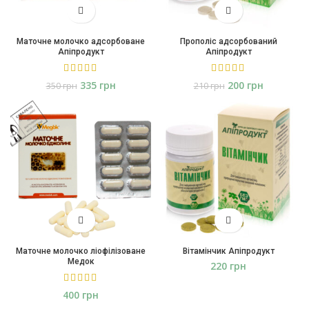
Маточне молочко адсорбоване
Прополіс адсорбований
Апіпродукт
Апіпродукт
335
грн
200
грн
350
грн
210
грн
Маточне молочко ліофілізоване
Вітамінчик Апіпродукт
Медок
грн
грн