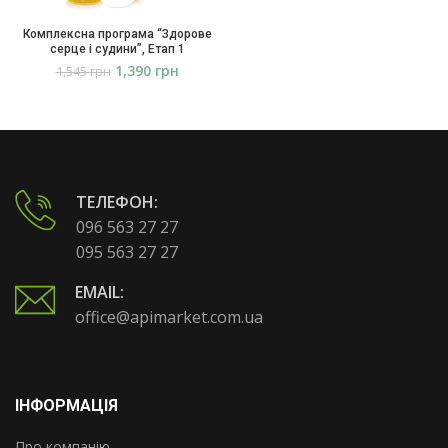
Комплексна програма “Здорове
серце і судини”, Етап 1
Апіпродукт
1,390
грн
1,545
грн
ТЕЛЕФОН:
096 563 27 27
095 563 27 27
EMAIL:
office@apimarket.com.ua
ІНФОРМАЦІЯ
Про компанію