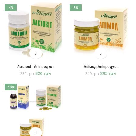
-4%
-5%
Лактовіт Апіпродукт
Апімод Апіпродукт
320
грн
295
грн
335
грн
310
грн
-10%