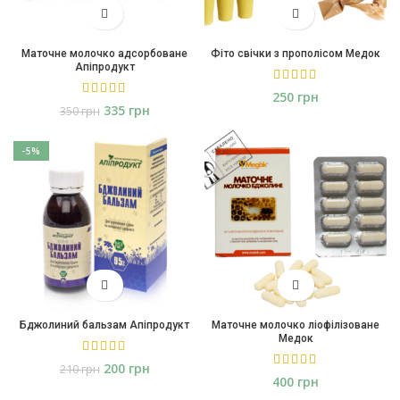
Маточне молочко адсорбоване
Фіто свічки з прополісом Медок
Апіпродукт
грн
335
грн
350
грн
-5%
Бджолиний бальзам Апіпродукт
Маточне молочко ліофілізоване
Медок
200
грн
210
грн
грн