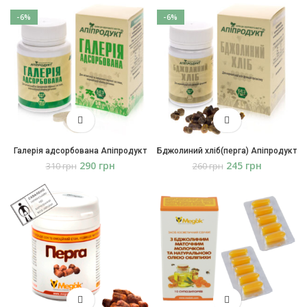
-6%
-6%
Галерія адсорбована Апіпродукт
Бджолиний хліб(перга) Апіпродукт
290
грн
245
грн
310
грн
260
грн