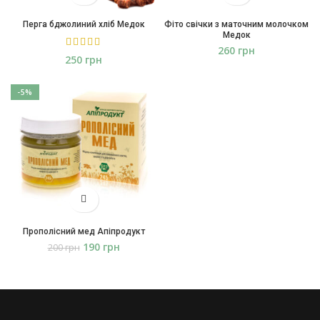
Перга бджолиний хліб Медок
Фіто свічки з маточним молочком
Медок
грн
грн
-5%
Прополісний мед Апіпродукт
190
грн
200
грн