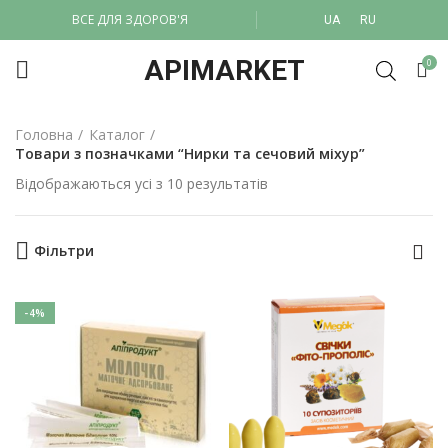
ВСЕ ДЛЯ ЗДОРОВ'Я
UA
RU
APIMARKET
0
Головна
Каталог
Товари з позначками “Нирки та сечовий міхур”
Відображаються усі з 10 результатів
Фільтри
-4%