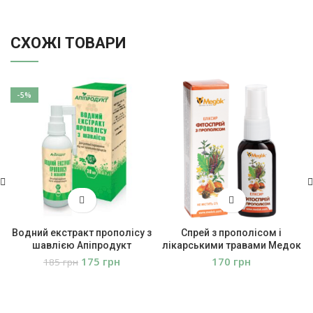
СХОЖІ ТОВАРИ
-5%
Водний екстракт прополісу з
Спрей з прополісом і
шавлією Апіпродукт
лікарськими травами Медок
175
грн
грн
185
грн