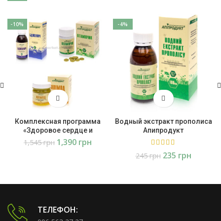
-10%
-4%
Комплексная программа
Водный экстракт прополиса
«Здоровое сердце и
Апипродукт
сосуды», Этап 1 Апипродукт
1,390
грн
1,545
грн
235
грн
245
грн
ТЕЛЕФОН: