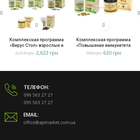
Комплексная программа
Комплексная программа
«Вирус Стоп» взрослые и
«Повышение иммунитета
дети с 12 лет Апипродукт
зимой и летом» дети 7-12 лет
2,623
грн
630
грн
2,915
грн
700
грн
Апипродукт
ТЕЛЕФОН:
096 563 27 27
095 563 27 27
EMAIL:
office@apimarket.com.ua