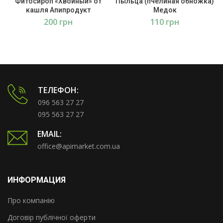
Фитосироп «Хвойный» от
Пыльца (пчелиная обножка)
кашля Апипродукт
Медок
грн
грн
ТЕЛЕФОН:
096 563 27 27
095 563 27 27
EMAIL:
office@apimarket.com.ua
ИНФОРМАЦИЯ
Про компанію
Договір публічної оферти