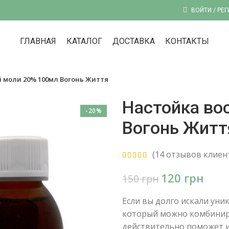
ВОЙТИ / РЕ
ГЛАВНАЯ
КАТАЛОГ
ДОСТАВКА
КОНТАКТЫ
й моли 20% 100мл Вогонь Життя
Настойка во
-20%
Вогонь Житт
(
14
отзывов клиен
120
грн
150
грн
Если вы долго искали ун
который можно комбинир
действительно поможет и