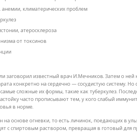
, анемии, климатерических проблем
еркулез
стонии, атеросклероза
анизма от токсинов
нции
ли заговорил известный врач И.Мечников. Затем о ней 
рата конкретно на сердечно — сосудистую систему. Но
 самые сложные их формы, такие как туберкулез. После
настойку часто прописывают тем, у кого слабый иммуните
овья в норме.
 на основе огневки, то есть личинок, поедающих в ул
ят с спиртовым раствором, превращая в готовый для п