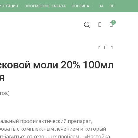
ГИСТРАЦИЯ
ОФОРМЛЕНИЕ ЗАКАЗА
КОРЗИНА
UA
RU
0
сковой моли 20% 100мл
я
тов)
икальный профилактический препарат,
овать с комплексным лечением и который
збавиться от сезонных проблем – «Настойка