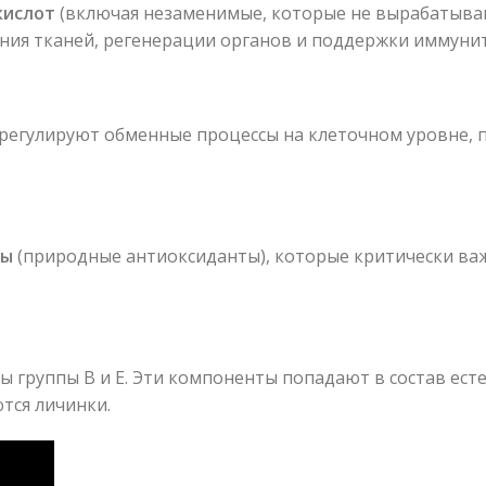
кислот
(включая незаменимые, которые не вырабатываю
ния тканей, регенерации органов и поддержки иммунит
 регулируют обменные процессы на клеточном уровне,
ты
(природные антиоксиданты), которые критически важ
ны группы B и E. Эти компоненты попадают в состав е
тся личинки.