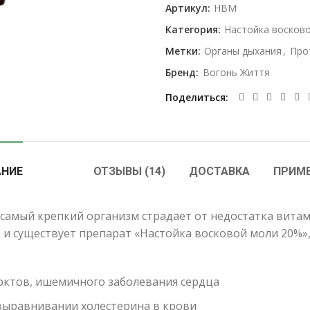
Артикул:
НВМ
Категория:
Настойка восков
Метки:
Органы дыхания
,
Про
Бренд:
Вогонь Життя
Поделиться
АНИЕ
ОТЗЫВЫ (14)
ДОСТАВКА
ПРИМ
 самый крепкий организм страдает от недостатка вита
о и существует препарат «Настойка восковой моли 20%»
рктов, ишемичного заболевания сердца
выравнивании холестерина в крови